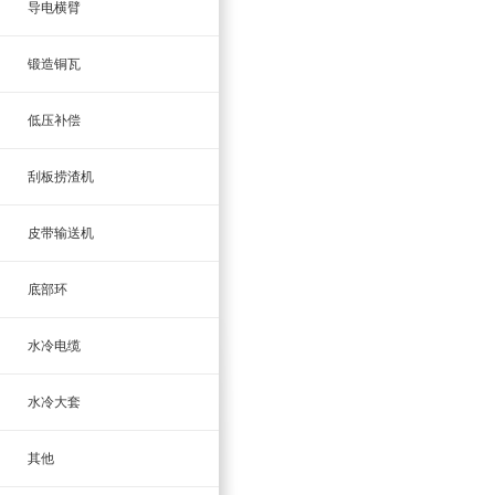
导电横臂
锻造铜瓦
低压补偿
刮板捞渣机
皮带输送机
底部环
水冷电缆
水冷大套
其他